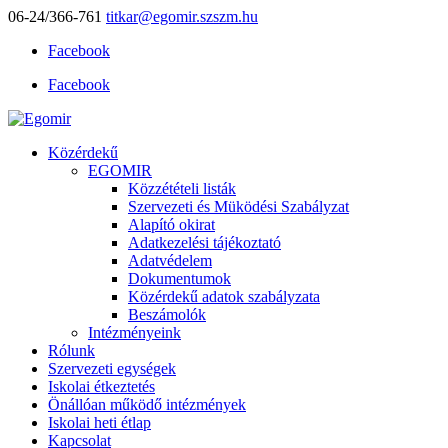
06-24/366-761
titkar@egomir.szszm.hu
Facebook
Facebook
Közérdekű
EGOMIR
Közzétételi listák
Szervezeti és Müködési Szabályzat
Alapító okirat
Adatkezelési tájékoztató
Adatvédelem
Dokumentumok
Közérdekű adatok szabályzata
Beszámolók
Intézményeink
Rólunk
Szervezeti egységek
Iskolai étkeztetés
Önállóan működő intézmények
Iskolai heti étlap
Kapcsolat