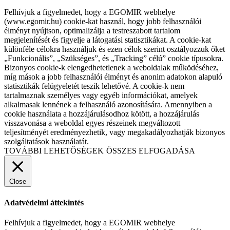
Felhívjuk a figyelmedet, hogy a EGOMIR webhelye
(www.egomir.hu) cookie-kat használ, hogy jobb felhasználói
élményt nyújtson, optimalizálja a testreszabott tartalom
megjelenítését és figyelje a látogatási statisztikákat. A cookie-kat
különféle célokra használjuk és ezen célok szerint osztályozzuk őket
„Funkcionális”, „Szükséges”, és „Tracking” célú” cookie típusokra.
Bizonyos cookie-k elengedhetetlenek a weboldalak működéséhez,
míg mások a jobb felhasználói élményt és anonim adatokon alapuló
statisztikák felügyeletét teszik lehetővé. A cookie-k nem
tartalmaznak személyes vagy egyéb információkat, amelyek
alkalmasak lennének a felhasználó azonosítására. Amennyiben a
cookie használata a hozzájárulásodhoz kötött, a hozzájárulás
visszavonása a weboldal egyes részeinek megváltozott
teljesítményét eredményezhetik, vagy megakadályozhatják bizonyos
szolgáltatások használatát.
TOVÁBBI LEHETŐSÉGEK
ÖSSZES ELFOGADÁSA
Close
Adatvédelmi áttekintés
Felhívjuk a figyelmedet, hogy a EGOMIR webhelye