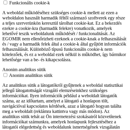
Funkcionális cookie-k
A weboldal működéséhez szükséges cookie-k mellett az ezen a
weboldalon használt harmadik féltől származó szoftverek egy része
a teljes szerverünkön keresztül tárolhat cookie-kat. Ez a bekezdés
ezekre a cookie-kra (harmadik felekre) vonatkozik, amelyek
lehetővé teszik weboldalunk működését / funkcionalitását. Az
EGOMIR nem ellenőrizheti ezeknek a cookie-knak a felhasználását
és / vagy a harmadik felek által a cookie-k által gyűjtött információk
felhasználását. Különböző típusú funkcionális cookie-k nem
kötelezőek, és ez a weboldal ezek nélkül is működhet, így bármikor
lehetősége van a be- és kikapcsolásra.
Anonim analitikus sütik
Anonim analitikus sütik
Az analitikus sütik a látogatókról gyűjtenek a weboldal statisztikai
jellegű látogatottságát vizsgáló elemzéseinkhez szükséges
információkat. Ilyen információk például a weboldalt látogatók
száma, az az időtartam, amelyet a látogató a honlapon tölt,
navigációval kapcsolatos kérdések, azaz a látogató hogyan találta
meg a weboldalt (reklámra kattintva vagy más módon). Az
analitikus sütik tehát az Ön internetezési szokásairól közvetítenek
információkat számunkra, amelyek honlapunk fejlesztéséhez a
látogatói elégedettség és weboldalunk ismertségének vizsgálatán