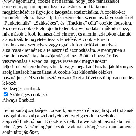
(www.egomir.hu) cookie-kat használ, hogy jobb felhasználói
élményt nyújtson, optimalizálja a testreszabott tartalom
megjelenítését és figyelje a látogatási statisztikákat. A cookie-kat
különféle célokra használjuk és ezen célok szerint osztályozzuk őket
„Funkcionális”, „Szükséges”, és „Tracking” célú” cookie típusokra.
Bizonyos cookie-k elengedhetetlenek a weboldalak működéséhez,
míg mások a jobb felhasználói élményt és anonim adatokon alapuló
statisztikák felügyeletét teszik lehetővé. A cookie-k nem
tartalmaznak személyes vagy egyéb információkat, amelyek
alkalmasak lennének a felhasználó azonosítására. Amennyiben a
cookie használata a hozzájárulásodhoz kötött, a hozzájárulás
visszavonása a weboldal egyes részeinek megváltozott
teljesítményét eredményezhetik, vagy megakadályozhatják bizonyos
szolgáltatások használatát. A cookie-kat különféle célokra
használjuk. Cél szerint osztályozzuk őket a következő típusú cookie-
k közé:
Szükséges cookie-k
Szükséges cookie-k
Always Enabled
Technikailag szükséges cookie-k, amelyek célja az, hogy el tudjanak
navigálni (utazni) a webhelyeinken és eligazodni a weboldal
alapvető funkcióiban. E cookie-k nélkül a weboldal használata nem
lehetséges. A számítógépén csak az aktuális böngészési munkamenet
során tárolják őket.