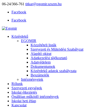
06-24/366-761
titkar@egomir.szszm.hu
Facebook
Facebook
Közérdekű
EGOMIR
Közzétételi listák
Szervezeti és Müködési Szabályzat
Alapító okirat
Adatkezelési tájékoztató
Adatvédelem
Dokumentumok
Közérdekű adatok szabályzata
Beszámolók
Intézményeink
Rólunk
Szervezeti egységek
Iskolai étkeztetés
Önállóan működő intézmények
Iskolai heti étlap
Kapcsolat