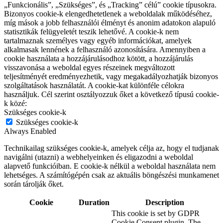
„Funkcionális”, „Szükséges”, és „Tracking” célú” cookie típusokra.
Bizonyos cookie-k elengedhetetlenek a weboldalak működéséhez,
míg mások a jobb felhasználói élményt és anonim adatokon alapuló
statisztikák felügyeletét teszik lehetővé. A cookie-k nem
tartalmaznak személyes vagy egyéb információkat, amelyek
alkalmasak lennének a felhasználó azonosítására. Amennyiben a
cookie használata a hozzájárulásodhoz kötött, a hozzájárulás
visszavonása a weboldal egyes részeinek megváltozott
teljesítményét eredményezhetik, vagy megakadályozhatják bizonyos
szolgáltatások használatát. A cookie-kat különféle célokra
használjuk. Cél szerint osztályozzuk őket a következő típusú cookie-
k közé:
Szükséges cookie-k
Szükséges cookie-k
Always Enabled
Technikailag szükséges cookie-k, amelyek célja az, hogy el tudjanak
navigálni (utazni) a webhelyeinken és eligazodni a weboldal
alapvető funkcióiban. E cookie-k nélkül a weboldal használata nem
lehetséges. A számítógépén csak az aktuális böngészési munkamenet
során tárolják őket.
Cookie
Duration
Description
This cookie is set by GDPR
Cookie Consent plugin. The