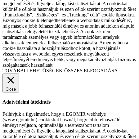
megjelenítését és figyelje a látogatási statisztikákat. A cookie-kat
különféle célokra használjuk és ezen célok szerint osztályozzuk őket
„Funkcionális”, „Szükséges”, és „Tracking” célú” cookie típusokra.
Bizonyos cookie-k elengedhetetlenek a weboldalak működéséhez,
míg mások a jobb felhasználói élményt és anonim adatokon alapuló
statisztikák felügyeletét teszik lehetővé. A cookie-k nem
tartalmaznak személyes vagy egyéb információkat, amelyek
alkalmasak lennének a felhasználó azonosítására. Amennyiben a
cookie használata a hozzájárulásodhoz kötött, a hozzájárulás
visszavonása a weboldal egyes részeinek megváltozott
teljesítményét eredményezhetik, vagy megakadályozhatják bizonyos
szolgáltatások használatát.
TOVÁBBI LEHETŐSÉGEK
ÖSSZES ELFOGADÁSA
Close
Adatvédelmi áttekintés
Felhívjuk a figyelmedet, hogy a EGOMIR webhelye
(www.egomir.hu) cookie-kat használ, hogy jobb felhasználói
élményt nyújtson, optimalizálja a testreszabott tartalom
megjelenítését és figyelje a látogatási statisztikákat. A cookie-kat
különféle célokra használjuk és ezen célok szerint osztályozzuk őket