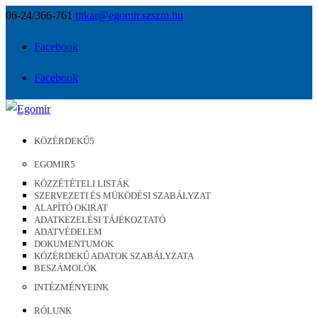
06-24/366-761
titkar@egomir.szszm.hu
Facebook
Facebook
KÖZÉRDEKŰ
EGOMIR
KÖZZÉTÉTELI LISTÁK
SZERVEZETI ÉS MÜKÖDÉSI SZABÁLYZAT
ALAPÍTÓ OKIRAT
ADATKEZELÉSI TÁJÉKOZTATÓ
ADATVÉDELEM
DOKUMENTUMOK
KÖZÉRDEKŰ ADATOK SZABÁLYZATA
BESZÁMOLÓK
INTÉZMÉNYEINK
RÓLUNK