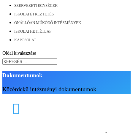
SZERVEZETI EGYSÉGEK
ISKOLAI ÉTKEZTETÉS
ÖNÁLLÓAN MŰKÖDŐ INTÉZMÉNYEK
ISKOLAI HETI ÉTLAP
KAPCSOLAT
Oldal kiválasztása
Dokumentumok
Közérdekű intézményi dokumentumok
