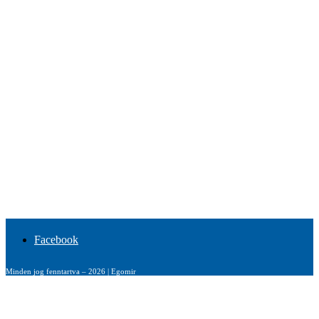
Facebook
Minden jog fenntartva – 2026 | Egomir
Cookie-k